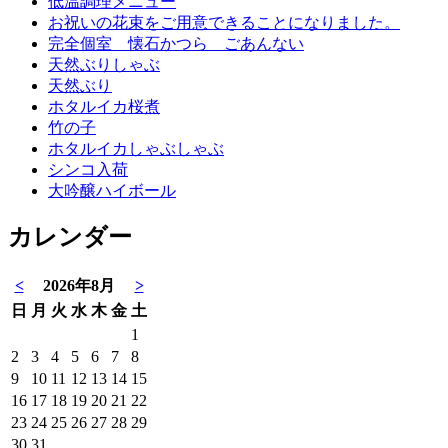
低温調理メニュー
お祝いの花束をご用意できることになりました。
完全個室 懐石かつら ごあんない
天然ぶりしゃぶ
天然ぶり
ホタルイカ桜煮
竹の子
ホタルイカしゃぶしゃぶ
シンコ入荷
大吟醸ハイボール
カレンダー
<
2026年8月
>
日
月
火
水
木
金
土
1
2
3
4
5
6
7
8
9
10
11
12
13
14
15
16
17
18
19
20
21
22
23
24
25
26
27
28
29
30
31